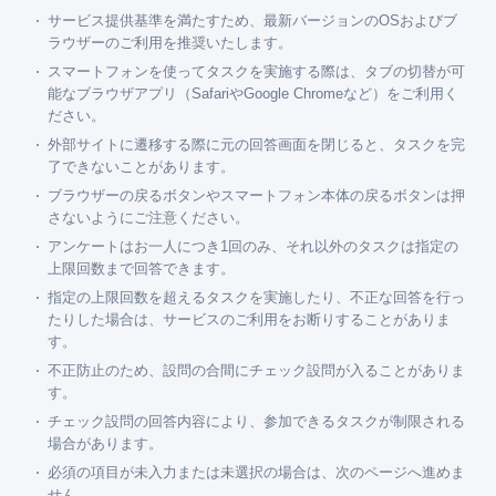
サービス提供基準を満たすため、最新バージョンのOSおよびブ
ラウザーのご利用を推奨いたします。
スマートフォンを使ってタスクを実施する際は、タブの切替が可
能なブラウザアプリ（SafariやGoogle Chromeなど）をご利用く
ださい。
外部サイトに遷移する際に元の回答画面を閉じると、タスクを完
了できないことがあります。
ブラウザーの戻るボタンやスマートフォン本体の戻るボタンは押
さないようにご注意ください。
アンケートはお一人につき1回のみ、それ以外のタスクは指定の
上限回数まで回答できます。
指定の上限回数を超えるタスクを実施したり、不正な回答を行っ
たりした場合は、サービスのご利用をお断りすることがありま
す。
不正防止のため、設問の合間にチェック設問が入ることがありま
す。
チェック設問の回答内容により、参加できるタスクが制限される
場合があります。
必須の項目が未入力または未選択の場合は、次のページへ進めま
せん。