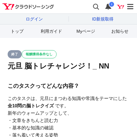
i
ログイン
ID新規取得
トップ
利用ガイド
Myページ
お知らせ
終了
報酬獲得条件なし
ステータス
元旦 脳トレチャレンジ！_ NN
このタスクってどんな内容？
このタスクは、元旦にまつわる知識や常識をテーマにした
全10問の脳トレクイズ
です。
新年のウォームアップとして、
・文章をきちんと読む力
・基本的な知識の確認
・落ち着いて考える姿勢