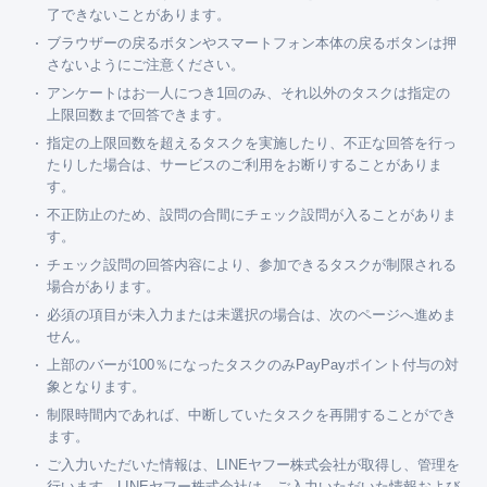
了できないことがあります。
ブラウザーの戻るボタンやスマートフォン本体の戻るボタンは押
さないようにご注意ください。
アンケートはお一人につき1回のみ、それ以外のタスクは指定の
上限回数まで回答できます。
指定の上限回数を超えるタスクを実施したり、不正な回答を行っ
たりした場合は、サービスのご利用をお断りすることがありま
す。
不正防止のため、設問の合間にチェック設問が入ることがありま
す。
チェック設問の回答内容により、参加できるタスクが制限される
場合があります。
必須の項目が未入力または未選択の場合は、次のページへ進めま
せん。
上部のバーが100％になったタスクのみPayPayポイント付与の対
象となります。
制限時間内であれば、中断していたタスクを再開することができ
ます。
ご入力いただいた情報は、LINEヤフー株式会社が取得し、管理を
行います。LINEヤフー株式会社は、ご入力いただいた情報および